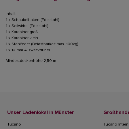
Inhalt:
1 x Schaukelhaken (Edelstahl)
1 x Seilwirbel (Edelstahl)
1 x Karabiner groß
1 x Karabiner klein
1 x Stahlfeder (Belastbarkeit max. 100kg)
1 x 14 mm Allzweckdübel
Mindestdeckenhöhe 2,50 m
Unser Ladenlokal in Münster
Großhande
Tucano
Tucano Intern