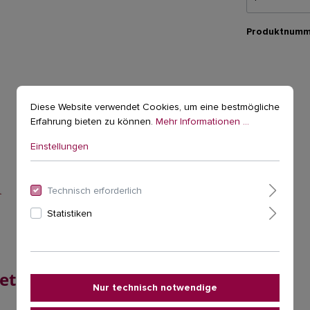
Produktnumm
Diese Website verwendet Cookies, um eine bestmögliche
Erfahrung bieten zu können.
Mehr Informationen ...
Einstellungen
Technisch erforderlich
Statistiken
et 2 für TUCANO Hängesitze"
Nur technisch notwendige