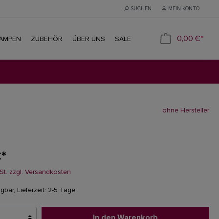
SUCHEN
MEIN KONTO
0,00 €*
LAMPEN
ZUBEHÖR
ÜBER UNS
SALE
ohne Hersteller
*
wSt. zzgl. Versandkosten
gbar, Lieferzeit: 2-5 Tage
In den Warenkorb