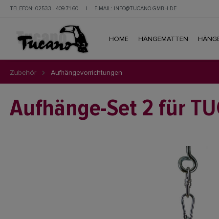
TELEFON:
02533 - 409 71 60
|
E-MAIL:
INFO@TUCANO-GMBH.DE
HOME
HÄNGEMATTEN
HÄNGE
Zubehör
Aufhängevorrichtungen
Aufhänge-Set 2 für T