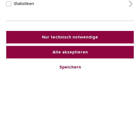
Statistiken
Nur technisch notwendige
%
103,92 €*
129,90 €*
(20% gespart)
Alle akzeptieren
Preise inkl. MwSt. zzgl. Versandkosten
Sofort verfügbar, Lieferzeit: 2-5 Tage
Speichern
In den Warenkorb
Produktnummer:
BRH18-38
Technische Daten
Tuchfläche:
260 x 180 cm
Aufhängeentfernung:
ca. 360 cm
Belastbarkeit:
max. 200 kg