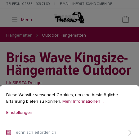
TELEFON:
02533 - 409 71 60
|
E-MAIL:
INFO@TUCANO-GMBH.DE
Menu
Hängematten
Outdoor Hängematten
Brisa Wave Kingsize-
Hängematte Outdoor
LA SIESTA Design
Diese Website verwendet Cookies, um eine bestmögliche
Erfahrung bieten zu können.
Mehr Informationen ...
Einstellungen
Technisch erforderlich