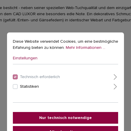
esticht - neben seiner speziellen Web-Tuchqualität und dem einzigarti
n dem CAD LUXOR eine besonders edle Note. Ein dekoratives Schmuck
 (gefüllt /Enten- und Gänsefedern) in identischer Webart und Farbgebu
Diese Website verwendet Cookies, um eine bestmögliche
Erfahrung bieten zu können.
Mehr Informationen ...
Einstellungen
Technisch erforderlich
Statistiken
Nur technisch notwendige