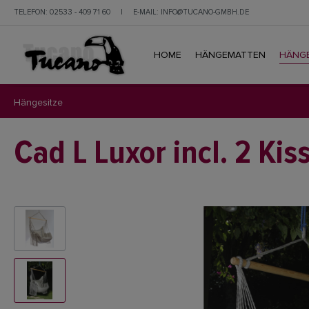
TELEFON:
02533 - 409 71 60
|
E-MAIL:
INFO@TUCANO-GMBH.DE
HOME
HÄNGEMATTEN
HÄNGE
Hängesitze
Cad L Luxor incl. 2 Kis