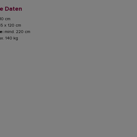
he Daten
10 cm
55 x 120 cm
e:
mind. 220 cm
x. 140 kg