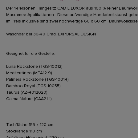
Der 1-Personen Hängesitz CAD L LUXOR aus 100 % reiner Baumwolle b
Macramee-Applikationen. Diese aufwendige Handarbeitskunst gebe
Im Preis inklusive sind zwei hochwertige 60 x 60 cm Baumwollkissen
Waschbar bei 30-40 Grad.
EXPORSAL DESIGN
Geeignet für die Gestelle:
Luna Rockstone (TGS-10012)
Mediterráneo (MEA12-9)
Palmera Rockstone (TGS-10014)
Bamboo Royal (TGS-10055)
Taurus (AZ-4012020)
Calma Nature (CAA21-1)
Tuchfläche 155 x 120 cm
Stocklänge 110 cm
Aufhänge-Höhe mind. 220 cm