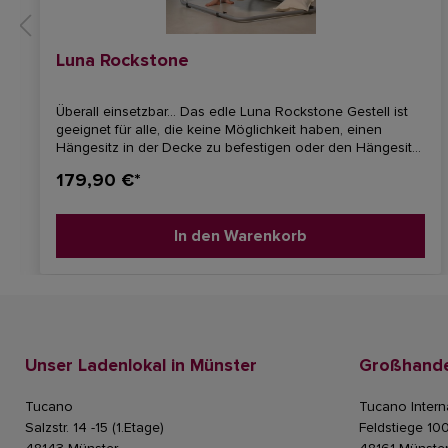
Luna Rockstone
Überall einsetzbar... Das edle Luna Rockstone Gestell ist
geeignet für alle, die keine Möglichkeit haben, einen
Hängesitz in der Decke zu befestigen oder den Hängesitz
auf der Terasse, vielleicht mitten im Garten platzieren
179,90 €*
möchten, um die Sonne zu genießen. Das einfach
anzubringende Metallgestell ist dann genau das Richtige
für Sie.Es ist mit einer patentierten Pulverbeschichtung
In den Warenkorb
namens `Rockstone´versehen und garantiert so weder
Kratz- noch Stoßspuren und absolute Stabilität. Farbe:
granit-silber Höhenverstellbar. Für alle Hängesitze S - XL
geeignet.AMAZONAS Design (Preis ohne Hängesitz)Maße:
ca. 120 x 200-240 x 145 cmBelastbarkeit: max. 120
kgGewicht: ca. 24 kgMaterial: Pulverbeschichteter Stahl
Unser Ladenlokal in Münster
Großhande
Tucano
Tucano Intern
Salzstr. 14 -15 (1.Etage)
Feldstiege 10