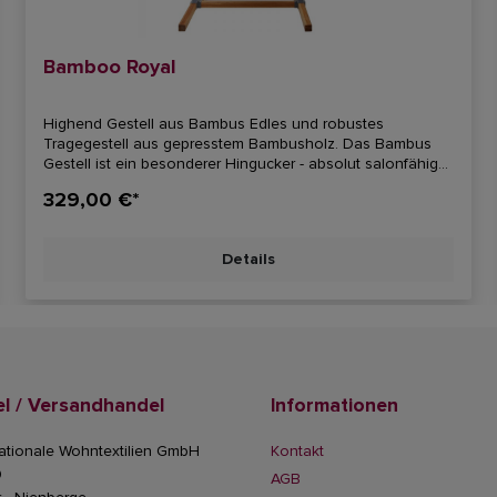
Bamboo Royal
Highend Gestell aus Bambus Edles und robustes
Tragegestell aus gepresstem Bambusholz. Das Bambus
Gestell ist ein besonderer Hingucker - absolut salonfähig
oder ein Highlight für Ihren Garten. Charekteristische
329,00 €*
Maserung und perfekte Oberflächenverarbeitung sorgen
für eine wunderbare Haptik. Das Bamboo Royal ist
selbstverständlich wetterfest. (Preis ohne Hängesitz) Für
Details
alle Hängesitze L - XL geeignet.Höhe / Breite: 170 cm / 150
cm Standfläche: 105 x 105 cmBelastung: max. 120 kg
l / Versandhandel
Informationen
ationale Wohntextilien GmbH
Kontakt
0
AGB