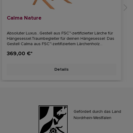
Calma Nature
Absoluter Luxus...Gestell aus FSC™-zertifizierter Lärche für
Hängesessel.Traumbegleiter für deinen Hängesessel: Das
Gestell Calma aus FSC™-zertifiziertem Lärchenholz
verbindet Eleganz und Stabilität und eignet sich für
369,00 €*
Hängesessel aller Größen.(Preis ohne Hängesitz)Für alle
Hängesitze S - XXL geeignet.LA SIESTA
Design Gesamthöhe: 222 cmStandfläche: 130 x 115
Details
cmBelastung: 130 kg
Gefördert durch das Land
Nordrhein-Westfalen