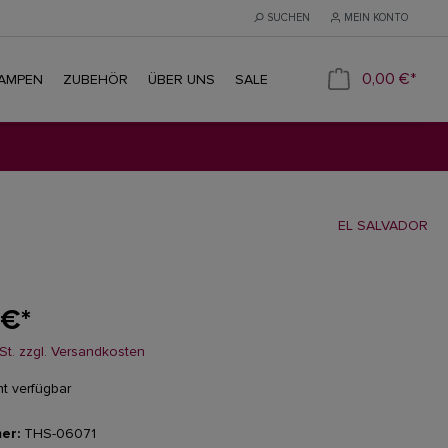
SUCHEN
MEIN KONTO
0,00 €*
LAMPEN
ZUBEHÖR
ÜBER UNS
SALE
EL SALVADOR
 €*
wSt. zzgl. Versandkosten
ht verfügbar
er:
THS-06071