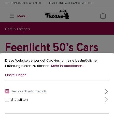
TELEFON:
02533 - 409 71 60
|
E-MAIL:
INFO@TUCANO-GMBH.DE
Menu
Licht & Lampen
Feenlicht 50’s Cars
CARACOL
Diese Website verwendet Cookies, um eine bestmögliche
Erfahrung bieten zu können.
Mehr Informationen ...
Einstellungen
Technisch erforderlich
Statistiken