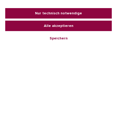
Nur technisch notwendige
34,90 €*
Alle akzeptieren
Preise inkl. MwSt. zzgl. Versandkosten
Speichern
zur Zeit nicht verfügbar
Anzahl
20er
35er
Produktnummer:
7701120957.1
Beschreibung
LED-Lichterkette mit handgefertigten Kugeln aus