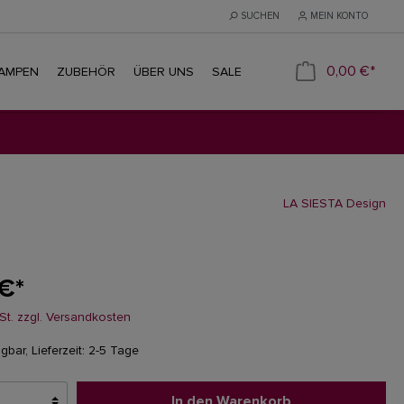
SUCHEN
MEIN KONTO
0,00 €*
LAMPEN
ZUBEHÖR
ÜBER UNS
SALE
LA SIESTA Design
 €*
wSt. zzgl. Versandkosten
gbar, Lieferzeit: 2-5 Tage
In den Warenkorb