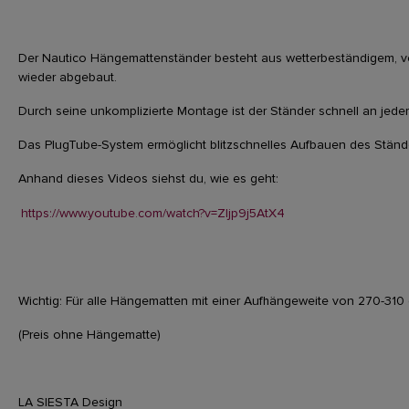
Der Nautico Hängemattenständer besteht aus wetterbeständigem, verzi
wieder abgebaut.
Durch seine unkomplizierte Montage ist der Ständer schnell an jede
Das PlugTube-System ermöglicht blitzschnelles Aufbauen des Stände
Anhand dieses Videos siehst du, wie es geht:
https://www.youtube.com/watch?v=ZIjp9j5AtX4
Wichtig: Für alle Hängematten mit einer Aufhängeweite von 270-310
(Preis ohne Hängematte)
LA SIESTA Design