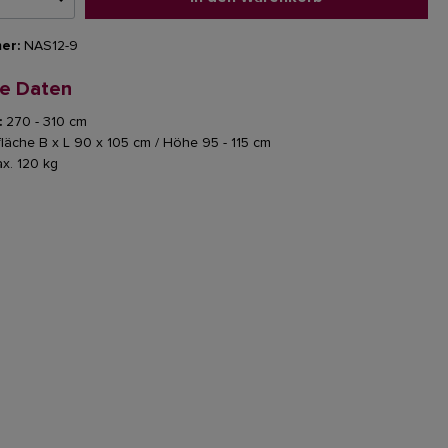
er:
NAS12-9
he Daten
:
270 - 310 cm
läche B x L 90 x 105 cm / Höhe 95 - 115 cm
x. 120 kg