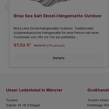
Brisa Sea Salt Einzel-Hängematte Outdoor
Brisa Lime Einzel-Hängematte Outdoor Traditionelle
südamerikanische Hängematte für eine Person mit einer
Tuchbreite von 140 cm. Für ein perfektes
Hängemattenerlebnis empfehlen wir eine diagonale
67,92 €*
Liegeposition, in der Ihr Körper die Tuchfläche öffnet.Die
84,90 €*
(20% gespart)
Funktionsfaser wurde speziell für die besonderen
Anforderungen an Outdoor-Hängematten entwickelt. Sie
Details
ist einfach zu pflegen, schnelltrocknend und
wetterbeständig.Durch Verdopplung der Schlussfäden an
den Webkanten werden diese verstärkt und sind daher
besonders reissfest. Die Anzahl der Aufhängeschnüre trägt
zum Komfort und zur Langlebigkeit einer Hängematte bei.
Je mehr es sind, desto gleichmäßiger verteilt sich das
Gewicht - für ein Gefühl von Schwerelosigkeit!Waschbar
Unser Ladenlokal in Münster
bei 30 Grad im Schonprogramm. LA SIESTA
Großhande
DESIGNTuchfläche 140 x 200 cmAufhänge-Entfernung ca.
270 cmBelastung max. 120 kg1 Person 100% Polypropylen
Tucano
Tucano Intern
Salzstr. 14 -15 (1.Etage)
Feldstiege 10