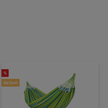
%
Aktion!