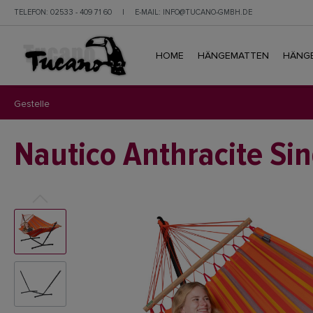
TELEFON:
02533 - 409 71 60
|
E-MAIL:
INFO@TUCANO-GMBH.DE
HOME
HÄNGEMATTEN
HÄNGE
Gestelle
Nautico Anthracite Sin