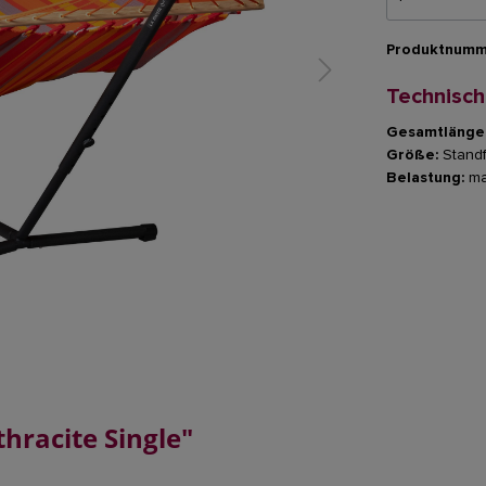
Produktnumm
Technisc
Gesamtlänge
Größe:
Standf
Belastung:
ma
hracite Single"