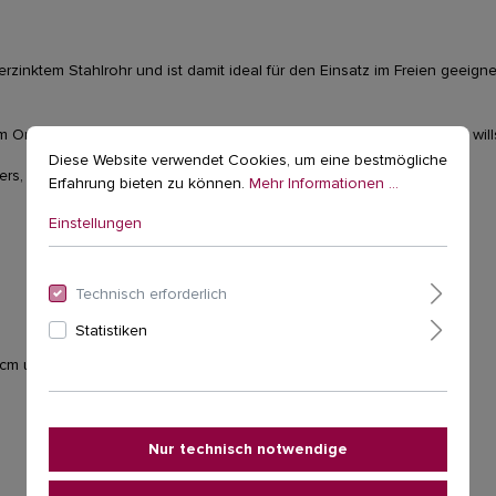
nktem Stahlrohr und ist damit ideal für den Einsatz im Freien geeignet. 
m Ort einsetzbar - genau da wo du deine neue Wohlfühloase haben wills
Diese Website verwendet Cookies, um eine bestmögliche
rs, indem Sie die Rohre einfach zusammenstecken bis es klickt.
Erfahrung bieten zu können.
Mehr Informationen ...
Einstellungen
Technisch erforderlich
Statistiken
 cm und für alle Stabhängematten geeignet.
Nur technisch notwendige